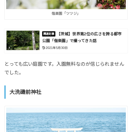
偕楽園「ツツジ」
【茨城】世界第2位の広さを誇る都市
公園「偕楽園」で撮ってきた話
2021年5月30日
とっても広い庭園です。入園無料なのが信じられません
でした。
大洗磯前神社