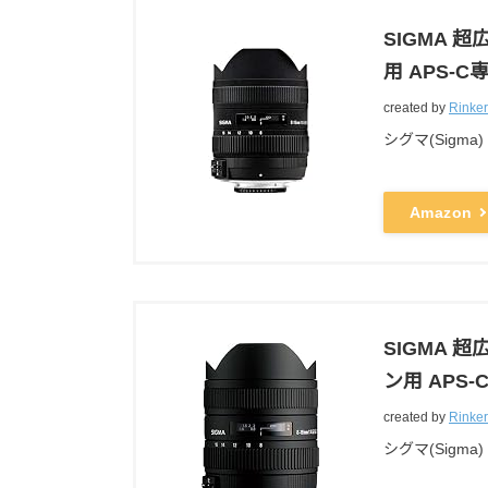
SIGMA 超広
用 APS-C専
created by
Rinker
シグマ(Sigma)
Amazon
SIGMA 超広
ン用 APS-C
created by
Rinker
シグマ(Sigma)