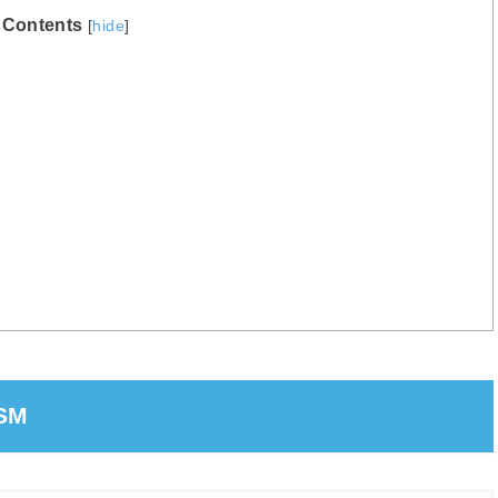
Contents
[
hide
]
HSM