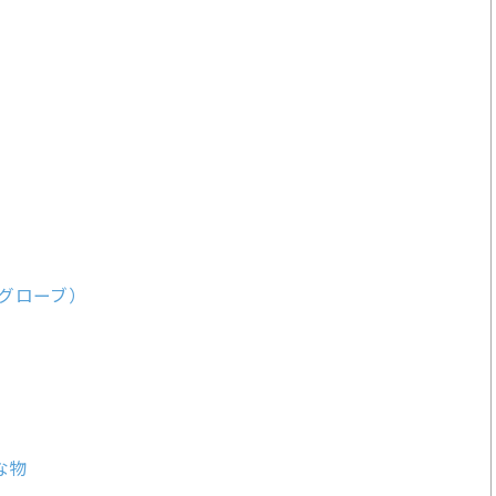
）
グローブ）
な物