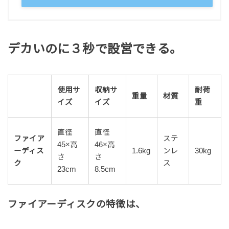
デカいのに３秒で設営できる。
使用サ
収納サ
耐荷
重量
材質
イズ
イズ
重
直径
直径
ファイア
ステ
45×高
46×高
ーディス
1.6kg
ンレ
30kg
さ
さ
ク
ス
23cm
8.5cm
ファイアーディスクの特徴は、