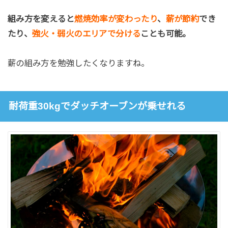
組み方を変えると
燃焼効率が変わったり
、
薪が節約
でき
たり、
強火・弱火のエリアで分ける
ことも可能。
薪の組み方を勉強したくなりますね。
耐荷重30kgでダッチオーブンが乗せれる