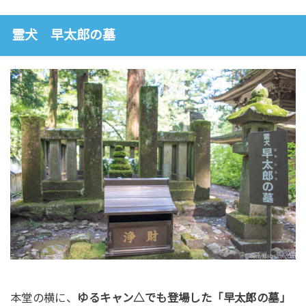
霊犬 早太郎の墓
本堂の横に、
ゆるキャン△でも登場した「早太郎の墓」