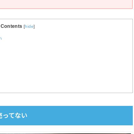
Contents
[
hide
]
い
売ってない