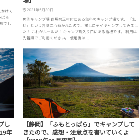
場】
2021年5月30日
日にかけて
っぱら」
角渕キャンプ場 群馬県玉村町にある無料のキャンプ場です。 「無
の旅でし
料」という言葉に心惹かれたので、試しにデイキャンプしてみまし
た！ これがルールだ！ キャンプ場入り口にある看板です。 利用は
先着順でご利用ください。 使用後は…
プし
【静岡】「ふもとっぱら」でキャンプして
19年
きたので、感想・注意点を書いていくよ