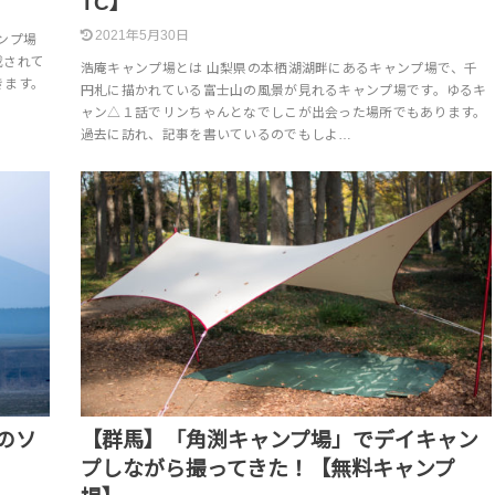
TC】
2021年5月30日
ンプ場
載されて
浩庵キャンプ場とは 山梨県の本栖湖湖畔にあるキャンプ場で、千
きます。
円札に描かれている富士山の風景が見れるキャンプ場です。ゆるキ
ャン△１話でリンちゃんとなでしこが出会った場所でもあります。
過去に訪れ、記事を書いているのでもしよ…
のソ
【群馬】「角渕キャンプ場」でデイキャン
プしながら撮ってきた！【無料キャンプ