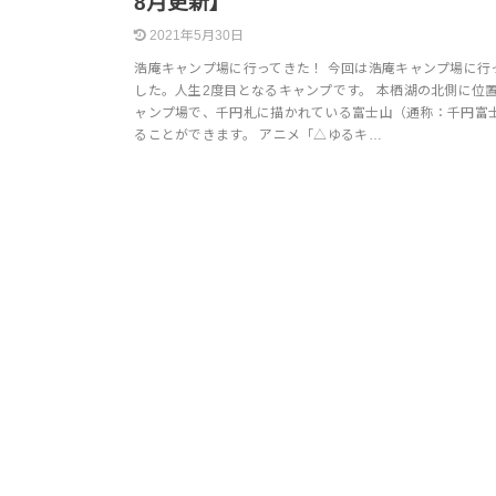
8月更新】
2021年5月30日
浩庵キャンプ場に行ってきた！ 今回は浩庵キャンプ場に行
した。人生2度目となるキャンプです。 本栖湖の北側に位
ャンプ場で、千円札に描かれている富士山（通称：千円富
ることができます。 アニメ「△ゆるキ…